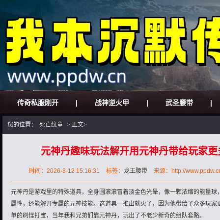
传奇私服刚开
|
战神逆火甲
|
武圣腰带
|
您的位置：
死亡纹章
> 正文>
元神丹趣味玩法解开用元神丹带给玩家更
时间：2026-3-12 15:16:31
标签：
龙王腰带
来源：http://www.ppdw.cn
元神丹是游戏里的特殊道具，全身圆滚滚冒着淡金色光晕，像一颗浓缩的能量球
属性，还能解开专属的元神技能。这道具一推出就火了，因为他带给了众多玩家
单的刷怪打宝，当年我和兄弟们靠元神丹，玩出了不老少新奇的组队套路。