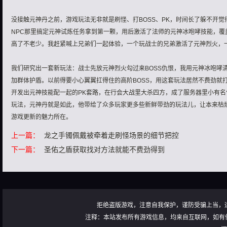
没接触元神丹之前，游戏玩法无非就是刷怪、打BOSS、PK，时间长了躲不开
NPC那里搞定元神试炼任务拿到第一颗，用后激活了法师的元神冰咆哮技能，覆
高了不老少。我赶紧喊上兄弟们一起体验，一个玩战士的兄弟激活了元神烈火，
我们研究出一套新玩法：战士先放元神烈火勾过来BOSS仇恨，我用元神冰咆哮
加群体护盾。以前得要小心翼翼扛得住的高阶BOSS，用这套玩法居然不费劲就
开发出元神技能配一起的PK套路，在行会大战里大杀四方，成了服务器里小有
玩法，元神丹就是如此，他带给了众多玩家更多些新鲜带劲的玩法儿，让本来枯
游戏更新的魅力所在。
上一篇：
龙之手镯佩戴被牵着走刷怪场景的细节把控
下一篇：
圣佑之盾获取找对方法就能不费劲得到
拒绝盗版游戏，注意自我保护，谨防受骗上当，
注释：本站发布所有游戏信息，均来自互联网，如有