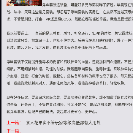
浮幽套装这装备，可能好多兄弟都没咋了解过，毕竟现在
战、法神、天尊这些常见套装，却忽略了浮幽套装的实用性，它虽然不是最顶级
求，不管是刷怪、打金、PK还是蹲BOSS，戴起它都能轻松拿捏，我也是慢慢摸
我以前耍道士，一直戴的是天尊套，刷怪、打金还行，但PK的时候，总觉得续
到法师放风筝，根本追不上，也扛不住伤害。后来我在赤月峡谷刷怪，爆了一件
套装，戴起之后，我才发现，这套装比天尊套更适配当下的玩法。
浮幽套装不仅能提升施毒术的伤害和召唤神兽的血量，还能加快回血速度，不管
续航，不用频繁喝血瓶。刷怪的时候，我戴起浮幽套装，施毒拉怪，召唤神兽抗
少血瓶、蓝瓶；打金的时候，戴起它，爆装备和材料的概率也高了很多，每天都
刚，我能靠续航耗死对方，遇到法师放风筝，我能靠神兽追着打，轻松取胜。
现在好多玩家，要么追求顶级套装，要么随便穿普通装备，却不知道浮幽套装的
你是新手还是高手，不管你喜欢刷怪、打金还是PK，戴起浮幽套装，都能有很
套浮幽套装，适配自己的玩法，耍起来才更省心、更开心。
上一篇：
食人花果实不管玩家等级高低都有大用处
下一篇：