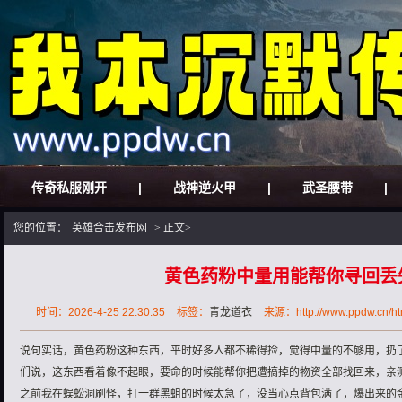
传奇私服刚开
|
战神逆火甲
|
武圣腰带
|
您的位置：
英雄合击发布网
> 正文>
黄色药粉中量用能帮你寻回丢
时间：2026-4-25 22:30:35
标签：
青龙道衣
来源：http://www.ppdw.cn/htm
说句实话，黄色药粉这种东西，平时好多人都不稀得捡，觉得中量的不够用，扔
们说，这东西看着像不起眼，要命的时候能帮你把遭搞掉的物资全部找回来，亲
之前我在蜈蚣洞刷怪，打一群黑蛆的时候太急了，没当心点背包满了，爆出来的