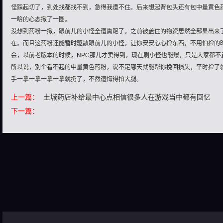
怪踩起切了，到处找都找不到，急得我遭不住。后来想起背包头还有包中量黄色
一哈的心态撒了一圈。
没想到药粉一撒，跟前儿的小怪全遭熏跑了，之前被盖住的物资居然全部显出来
在。而且这药粉还能暂时驱散跟前儿的小怪，让你安安心心捡东西，不用怕捡的
会，以前老版本的时候，NPC那儿才卖得到，现在刷小怪也能爆，只是大家都不
所以说，别个看不起的中量黄色药粉，说不定哪天就能帮你挽回损失，平时捡了
手一拿一拿一拿一拿就扔了，不然遭悔得拍大腿。
上一篇：
土城药店补给最中心点相信很多人在游戏当中都有回忆
下一篇：