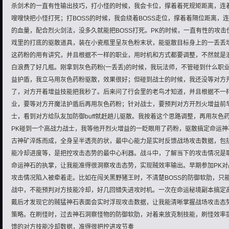
杀剑术的一直有性输出技巧，打小怪的时候，我会卡位，撑着着死规矩距离，连
嗖嗖快把小怪打死；打BOSS的时候，我会绕着BOSS走位，撑着着隔位距离，连
的血量，配合烈火剑法，没多久就能把BOSS打死。PK的时候，一直有性的攻击
戏里的打底的驱散道具，装在小瓷瓶里呈灰色粉末状，能驱散目标身上的一丢丢增益
这药粉的用有讲究，并且根据不一样的职业，用时机和方式都要调整，不然就是
白浪费了好几瓶。刚拿到灰色药粉(一丢丢)的时候，我玩法师，不管碰到什么职
益护盾，我立马用灰色药粉驱散，效果很好；但碰到战士的时候，我还没等对方
了，对方开着增益技能把我秒了。后来问了行会里的老鸟才知道，并且根据不一
业，要等对方开魔法护盾后再用灰色药粉；针对战士，要预判对方开烈火增益前
士，看到对方给队友加防御buff就赶趟儿驱散。我按着这个思路调整，再用灰色
PK碰到一个高战力战士，我等他开烈火增益的一眨眼用了药粉，驱散搞定命运
古神矿淬炼而成，全身呈半透亮的状，最中心能力是实时反馈战场攻击数据，包
能冷却进度等，是把控攻击态势的最中心利器。战斗中，了解当下的攻击情况是
命运神石的执掌，让我能准得很洞察攻击态势，实现贼效率输出。早期参加PK
攻击情况陷入被牵着走。比如在闯关黑野猪王时，不清楚BOSS的防御软肋，只
战中，不能预判对方技能冷却，好几回错失进攻时机。一次在命运秘境副本搞定
戴后才发现它的贼猛神石表面会实时浮现攻击数据，让我能清晰掌握战场攻击态
策略。在刷怪时，过去神石洞察怪物的防御软肋，对着来放克制技能，刷怪效率
馈的对方技能冷却数据，准得很把控进攻节奏