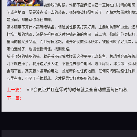
耍游戏的时候，谁都不能保证自己一直待在门儿清的地图
间或者地图，要是没点活下去的装备，很好搞被打得打蒙了，而藤木腰带就能搞
是房间，都能帮你稳住阵脚。
藤木腰带不算什么高等级装备，但是属性很实打实好用，主要加防御和血量，还
怪堆一堆的地图，还是在祖玛阁这种好搞迷路的房间，戴上他，都能让你更抗打
里面的怪又多又猛，而且好搞迷路，刚开始没戴藤木腰带，被怪围殴了好几次，
哪怕迷路了，也能慢慢清怪，找到出路。
新手顶好的搞犯的错，就是看不起藤木腰带这种平平无奇装备，总想着穿高等级
几下就挂掉了。我身边好多大佬，不管是去哪个地图、哪个房间，都会带上藤木
会落下他。其实藤木腰带的用处，就是帮你在任何地图、任何房间都能稳住阵脚
心里有底，不至于手忙脚乱，这才是最实打实好用的装备。
上一篇：
VIP会员证并且在零时的时候就会全自动重置每日特权
下一篇：