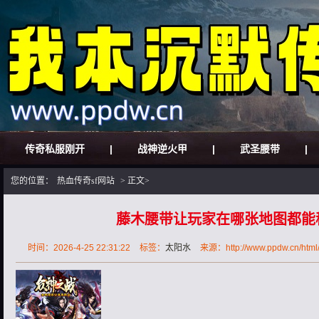
传奇私服刚开
|
战神逆火甲
|
武圣腰带
|
您的位置：
热血传奇sf网站
> 正文>
藤木腰带让玩家在哪张地图都能
时间：2026-4-25 22:31:22
标签：
太阳水
来源：http://www.ppdw.cn/html/